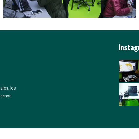
Insta
ales, los
tornos